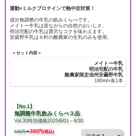
運動×ミルクプロテインで熱中症対策！
成分無調整の牛乳の飲みくらべです。
メイトー牛乳は昔ながらの自然のおいしさ。
明治宅配の牛乳は贅沢なコクを味わえます。
安曇野牛乳は６軒の酪農家の生乳のみを使用。
＜セット内容＞
メイトー牛乳
明治宅配の牛乳
酪農家限定信州安曇野牛乳
180ml×各1本
【No.1】
無調整牛乳飲みくらべ３品
Vol.30特別価格2025/6/01～6/30
➡
300
円
505円
(税込)